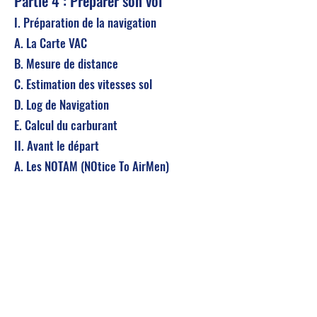
Partie 4 : Préparer son vol
I. Préparation de la navigation
A. La Carte VAC
B. Mesure de distance
C. Estimation des vitesses sol
D. Log de Navigation
E. Calcul du carburant
II. Avant le départ
A. Les NOTAM (NOtice To AirMen)
B. Les cartes météo
C. Le Plan de vol
D. Les documents à emporter
English vocabulary
Compétences attendues